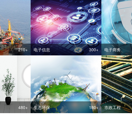
210+
电子信息
300+
电子商务
480+
生态环保
180+
市政工程