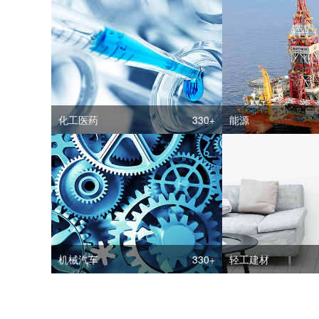
化工医药
330+
能源
机械汽车
330+
轻工建材