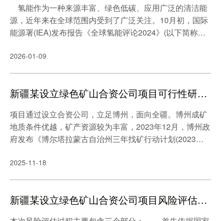
氢能作为一种来源丰富、绿色低碳、应用广泛的清洁能
平竞争环境;全面加强国有企业党的领导和党的建设。
源，近年来在全球范围内受到了广泛关注。10月初，国际
能源署(IEA)发布报告《全球氢能评论2024》(以下简称报
告)。报告指出，目前，氢能已经在技术突破、产业链构
2026-01-09
建、政策支持等方面取得了显著进展，同时在多个领域得
到了广泛应用，展现出巨大的发展潜力和广阔的市场前
景，但也在成本、技术、基础设施及政策方面面临一些挑
新疆某设立绿色矿山合资公司项目可行性研究报告案例
战。
项目通过设立合资公司，立足博州，面向全疆。博州成矿
地质条件优越，矿产资源较为丰富，2023年12月，博州政
府发布《博尔塔拉蒙古自治州三年找矿行动计划(2023—2
025年)》，提出：通过三年找矿行动，新增一批战略性矿
2025-11-18
产资源基地，巩固自治州优势矿产资源基地，进一步优化
矿产勘查开发格局。截至2024年底，博州有效采矿权(含)8
7个，有效探矿权49个。 2024年新疆矿业领域改革提
新疆某设立绿色矿山合资公司项目风险评估报告案例
速，进一步释放资源潜力，出让矿业权558个、收益290亿
元人民币，两项数据均创历史新高。同时根据《新疆维吾
本次风险评估过程主要包含三个部分： 首先依据国家