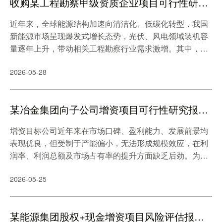
收购某工程勘察甲级资质企业项目可行性研究报告案例
策、市场准入规定等，促进了新能源相关产业链的繁荣发
展。
近年来，全球能源结构加速向清洁化、低碳化转型，我国
新能源市场呈现爆发式增长态势，光伏、风电领域装机容
量逐年上升，带动相关工程勘察行业需求激增。其中，随
着国内大中型能源行业勘察项目竞争愈发激烈，业内针对
2026-05-28
勘察业务承包单位的专业资质先进性、设备先进性、历史
项目业绩以及公司专业团队配置等条件的综合性考察力度
显著提高。 受限于设备、资质、专业技术人才配置不
某冶金集团向子公司增资项目可行性研究报告案例
足等综合因素，项目单位近年来大中型能源勘察项目垂直
经验较少，且基于现有条件承接大中型能源勘察业务难度
增资目标公司近年来在市场口碑、盈利能力、发展前景均
日益严峻。 ……
表现优良，但受制于产能偏小，无法形成规模效应，在利
润率、利润总额及市场占有率的提升方面缺乏后劲。为进
一步稳固市场地位、满足市场需求，实现高质量发展，拟
2026-05-25
将铝箔二期项目进行扩建，将铝箔产能由**万吨/年提升至*
*万吨/年。 因此由集团向控股子公司增资1200万元，
支持铝加工加快项目建设。
某能源集团股权+现金增资项目风险评估报告案例