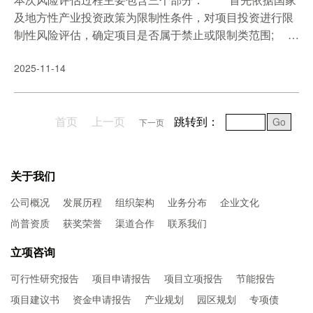
尔自治区矿产资源总体规划(2021-2025年)》中要求，新建
及地方性产业投资政策为限制性条件，对项目投资进行限
矿山全部按照绿色矿山标准建设，生产矿山加快改造升
制性风险评估，确定项目是否属于禁止或限制类范围;
级，逐步达标。在矿业权出让、延续等审批中明确矿业权
之后根据国家及地方性风险管理政策，对项目进行包括风
人落实绿色开采的要求。
2025-11-14
险识别、风险分析、量化评估和应对措施四个部分的风险
评估; 最后依据前两个阶段的结果，形成风险评估结
论。 二、限制性评估 参考《产业结构调整目录(2
首页
上一页
跳转到：
019版)》等国家及地方性产业投资政策，使用检查表法对
Go
下一页
本次项目进行产业政策符合性的限制性评估。 检查表
是管理中用来记录和整理数据的常用工具。在限制性评估
阶段是指对照国家及地方性产业政策中的禁止类、限制类
关于我们
行业，将本次项目所涉及的行业类型进行检查核对，用来
公司概况
发展历程
组织架构
业务分布
企业文化
判别项目是否存在禁止或限制风险。
尚普资质
获奖荣誉
渠道合作
联系我们
立项咨询
可行性研究报告
项目申请报告
项目立项报告
节能报告
项目建议书
资金申请报告
产业规划
园区规划
专项债