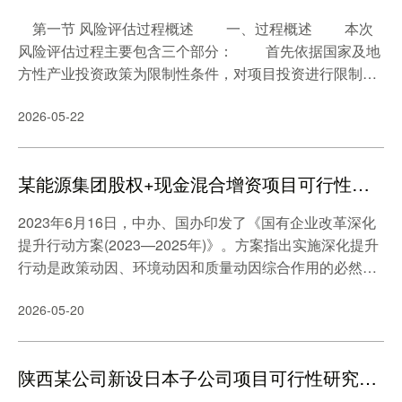
第一节 风险评估过程概述 一、过程概述 本次
风险评估过程主要包含三个部分： 首先依据国家及地
方性产业投资政策为限制性条件，对项目投资进行限制性
风险评估，确定项目是否属于禁止或限制类范围; 之后
2026-05-22
根据国家及地方性风险管理政策，对项目进行包括风险识
别、风险分析、量化评估和应对措施四个部分的风险评估;
最后依据前两个阶段的结果，形成风险评估结论。
某能源集团股权+现金混合增资项目可行性研究报告案例
2023年6月16日，中办、国办印发了《国有企业改革深化
提升行动方案(2023—2025年)》。方案指出实施深化提升
行动是政策动因、环境动因和质量动因综合作用的必然结
果，只有通过实施国有企业改革深化提升行动，才能提高
2026-05-20
核心竞争力，促进企业高质量发展。方案指出要优化国有
经济布局，完善国有企业科技创新机制，强化国有企业对
重点领域的保障;以市场化方式推进整合重组，推动国有企
陕西某公司新设日本子公司项目可行性研究报告案例
业现代公司治理与市场化经营机制长效化，健全以管资本
为主的国资监管体制，营造更加市场化法治化国际化的公