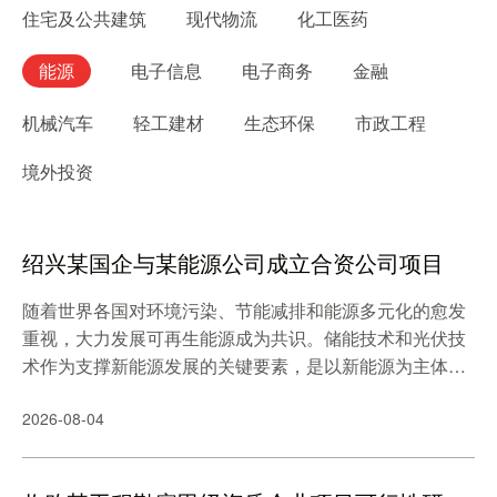
住宅及公共建筑
现代物流
化工医药
能源
电子信息
电子商务
金融
机械汽车
轻工建材
生态环保
市政工程
境外投资
绍兴某国企与某能源公司成立合资公司项目
随着世界各国对环境污染、节能减排和能源多元化的愈发
重视，大力发展可再生能源成为共识。储能技术和光伏技
术作为支撑新能源发展的关键要素，是以新能源为主体的
新型电力系统建设的重要部分。“十四五”时期是我国实现
2026-08-04
碳达峰目标的关键期和窗口期，也是新型储能和光伏发展
的重要战略机遇期。近两年，国家及各地政府出台了一系
列政策来支持新能源行业的发展，包括财税支持、补贴政